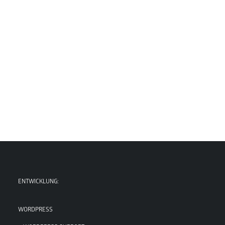
AdDiLo
ENTWICKLUNG:
WORDPRESS